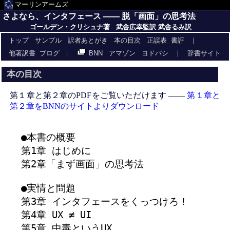
マーリンアームズ
さよなら、インタフェース —— 脱「画面」の思考法
ゴールデン・クリシュナ著 武舎広幸監訳 武舎るみ訳
トップ
サンプル
訳者あとがき
本の目次
正誤表
書評
｜
他著訳書
ブログ
｜
BNN
アマゾン
ヨドバシ
｜
辞書サイト
本の目次
第１章と第２章のPDFをご覧いただけます ——
第１章と
第２章をBNNのサイトよりダウンロード
●本書の概要

第1章 はじめに

第2章「まず画面」の思考法

●実情と問題

第3章 インタフェースをくっつけろ！

第4章 UX ≠ UI

第5章 中毒というUX
