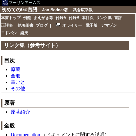
マーリンアームズ
初めてのGo言語
Jon Bodner著 武舎広幸訳
本書トップ
例題
まえがき等
付録A
付録B
本目次
リンク集
書評
正誤表
他著訳書
ブログ
|
オライリー
電子版
アマゾン
ヨドバシ
楽天
リンク集（参考サイト）
目次
原著
全般
章ごと
その他
原著
原著紹介
全般
Documentation
（ドキュメントに関する説明）