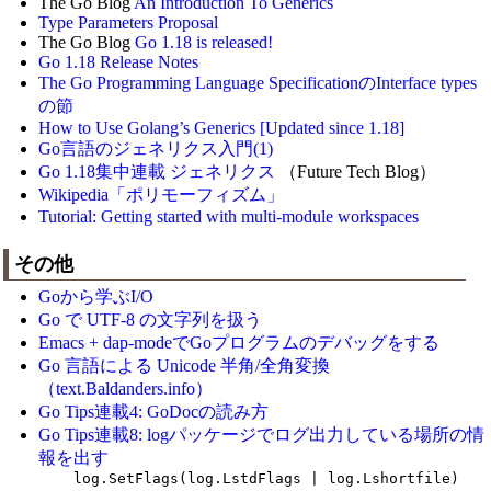
The Go Blog
An Introduction To Generics
Type Parameters Proposal
The Go Blog
Go 1.18 is released!
Go 1.18 Release Notes
The Go Programming Language SpecificationのInterface types
の節
How to Use Golang’s Generics [Updated since 1.18]
Go言語のジェネリクス入門(1)
Go 1.18集中連載 ジェネリクス
（Future Tech Blog）
Wikipedia「ポリモーフィズム」
Tutorial: Getting started with multi-module workspaces
その他
Goから学ぶI/O
Go で UTF-8 の文字列を扱う
Emacs + dap-modeでGoプログラムのデバッグをする
Go 言語による Unicode 半角/全角変換
（text.Baldanders.info）
Go Tips連載4: GoDocの読み方
Go Tips連載8: logパッケージでログ出力している場所の情
報を出す
    log.SetFlags(log.LstdFlags | log.Lshortfile)
