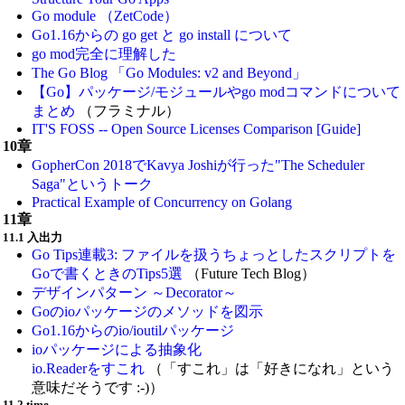
Go module （ZetCode）
Go1.16からの go get と go install について
go mod完全に理解した
The Go Blog 「Go Modules: v2 and Beyond」
【Go】パッケージ/モジュールやgo modコマンドについて
まとめ
（フラミナル）
IT'S FOSS -- Open Source Licenses Comparison [Guide]
10章
GopherCon 2018でKavya Joshiが行った"The Scheduler
Saga"というトーク
Practical Example of Concurrency on Golang
11章
11.1 入出力
Go Tips連載3: ファイルを扱うちょっとしたスクリプトを
Goで書くときのTips5選
（Future Tech Blog）
デザインパターン ～Decorator～
Goのioパッケージのメソッドを図示
Go1.16からのio/ioutilパッケージ
ioパッケージによる抽象化
io.Readerをすこれ
（「すこれ」は「好きになれ」という
意味だそうです :-)）
11.2 time