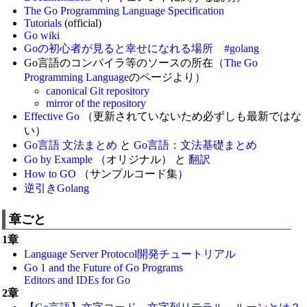
The Go Programming Language Specification
Tutorials
(official)
Go wiki
Goの初心者が見ると幸せになれる場所 #golang
Go言語のコンパイラ等のソースの所在（
The Go
Programming Language
のページより）
canonical Git repository
mirror of the repository
Effective Go
（更新されていないため必ずしも最新ではな
い）
Go言語 文法まとめ
と
Go言語：文法基礎まとめ
Go by Example
（オリジナル） と
翻訳
How to GO
（サンプルコード集）
逆引きGolang
章ごと
1章
Language Server Protocol開発チュートリアル
Go 1 and the Future of Go Programs
Editors and IDEs for Go
2章