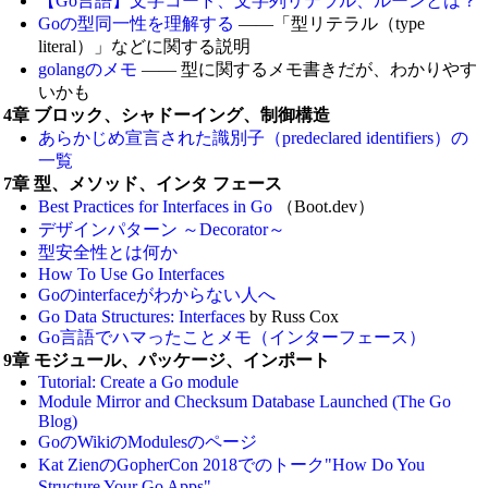
【Go言語】文字コード、文字列リテラル、ルーンとは？
Goの型同一性を理解する
——「型リテラル（type
literal）」などに関する説明
golangのメモ
—— 型に関するメモ書きだが、わかりやす
いかも
4章 ブロック、シャドーイング、制御構造
あらかじめ宣言された識別子（predeclared identifiers）の
一覧
7章 型、メソッド、インタ フェース
Best Practices for Interfaces in Go
（Boot.dev）
デザインパターン ～Decorator～
型安全性とは何か
How To Use Go Interfaces
Goのinterfaceがわからない人へ
Go Data Structures: Interfaces
by Russ Cox
Go言語でハマったことメモ（インターフェース）
9章 モジュール、パッケージ、インポート
Tutorial: Create a Go module
Module Mirror and Checksum Database Launched (The Go
Blog)
GoのWikiのModulesのページ
Kat ZienのGopherCon 2018でのトーク"How Do You
Structure Your Go Apps"