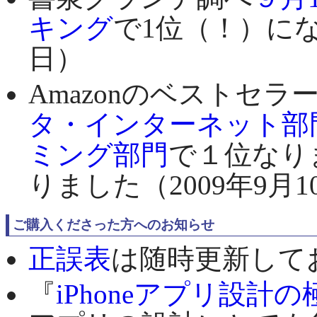
キング
で1位（！）にな
日）
Amazonのベストセ
タ・インターネット部
ミング部門
で１位なり
りました（2009年9月1
ご購入くださった方へのお知らせ
正誤表
は随時更新して
『
iPhoneアプリ設計の