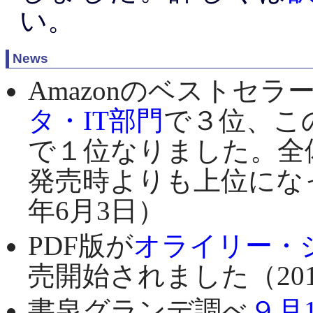
い。
News
Amazonのベストセ
タ・IT部門
で３位、こ
で１位なりました。全
発売時よりも上位になって
年6月3日）
PDF版が
オライリー・ジャ
売開始されました（201
書泉グランデ調べ
９月