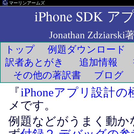
マーリンアームズ
iPhone SDK
アプ
Jonathan Zdziarski
トップ
例題ダウンロード
訳者あとがき
追加情報
その他の著訳書
ブログ
『
iPhoneアプリ設計の
メです。
例題などがうまく動か
ず
付録２ デバッグの参